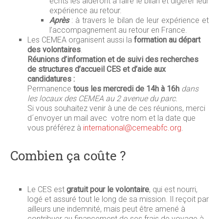
écrits les aideront à faire le bilan et digérer leur
expérience au retour.
Après
: à travers le bilan de leur expérience et
l’accompagnement au retour en France.
Les CEMEA organisent aussi la
formation au départ
des volontaires
.
Réunions d’information et de suivi des recherches
de structures d’accueil CES et d’aide aux
candidatures :
Permanence
tous les mercredi de 14h à 16h
dans
les locaux des CEMEA au
2 avenue du parc.
Si vous souhaitez venir à une de ces réunions, merci
d´envoyer un mail avec votre nom et la date que
vous préférez à
international@cemeabfc.org
.
Combien ça coûte ?
Le CES est
gratuit pour le volontaire
, qui est nourri,
logé et assuré tout le long de sa mission. Il reçoit par
ailleurs une indemnité, mais peut être amené à
contribuer au financement de ses frais de voyage à