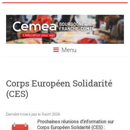
Skip
to
content
Ceméa
de
Bourgogne
Menu
Franche-
Comté
Corps Européen Solidarité
(CES)
Dernière mise à jour le 9 avril 2026
Prochaines réunions d’information sur
Corps Européen Solidarité (CES) :