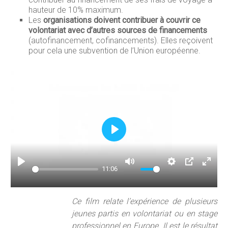
hauteur de 10% maximum.
Les
organisations doivent contribuer à couvrir ce
volontariat avec d’autres sources de financements
(autofinancement, cofinancements). Elles reçoivent
pour cela une subvention de l’Union européenne.
P
l
a
11:06
P
M
S
P
E
y
l
u
e
I
n
a
t
t
P
t
Ce film relate l’expérience de plusieurs
jeunes partis en volontariat ou en stage
y
e
t
e
professionnel en Europe.
Il est le résultat
i
r