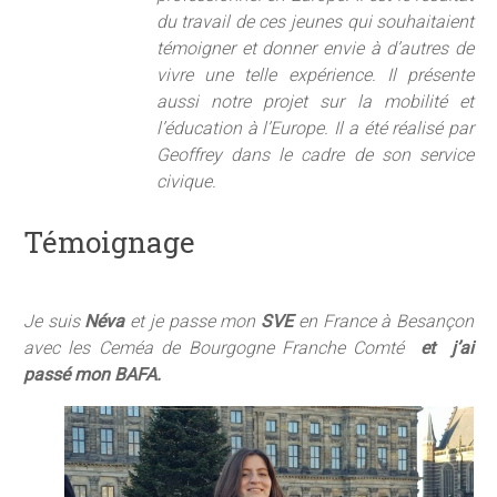
du travail de ces jeunes qui souhaitaient
n
f
témoigner et donner envie à d’autres de
g
u
vivre une telle expérience. Il présente
s
l
aussi notre projet sur la mobilité et
l
l’éducation à l’Europe. Il a été réalisé par
s
Geoffrey dans le cadre de son service
c
civique.
r
Témoignage
e
e
n
Je suis
Néva
et je passe mon
SVE
en France à Besançon
avec les Ceméa de Bourgogne Franche Comté
et j’ai
passé mon BAFA.