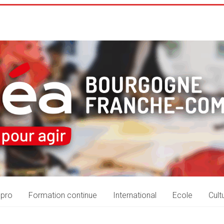
 pro
Formation continue
International
Ecole
Cult