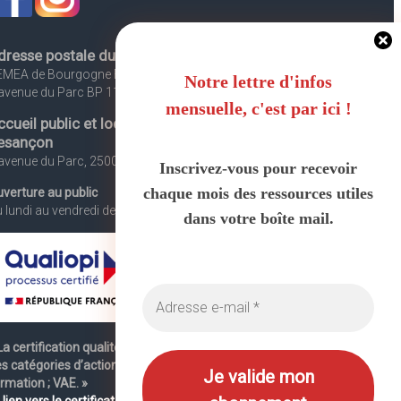
dresse postale du siège social
EMEA de Bourgogne Franche-Comté
Notre lettre d'infos
avenue du Parc BP 117, 25013 Besançon Cedex
mensuelle, c'est par ici !
ccueil public et locaux de formation à
esançon
avenue du Parc, 25000 Besançon
Inscrivez-vous pour recevoir
chaque mois des ressources utiles
verture au public
 lundi au vendredi de 8h30 à 18h
dans votre boîte mail.
La certification qualité a été délivrée au titre de la ou
s catégories d’actions suivantes : actions de
rmation ; VAE. »
→
lien vers le certificat