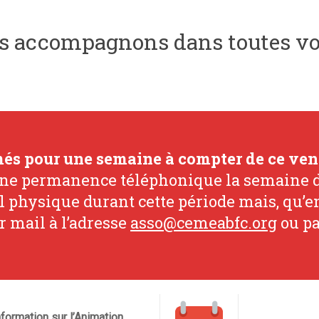
s accompagnons dans toutes vo
més pour une semaine à compter de ce ven
ne permanence téléphonique la semaine d
eil physique durant cette période mais, qu’e
 mail à l’adresse
asso@cemeabfc.org
ou pa
ormation sur l’Animation