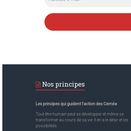
Nos principes
Les principes qui guident l’action des Ceméa
Tout être humain peut se développer et même se
transformer au cours de sa vie. II en a le désir et les
possibilités.