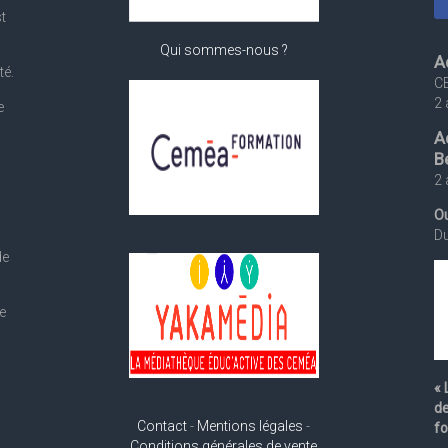
st
Qui sommes-nous ?
A
té.
C
2 
e
A
B
2 
Ou
Du
de
e
« 
de
Contact
-
Mentions légales
-
fo
Conditions générales de vente