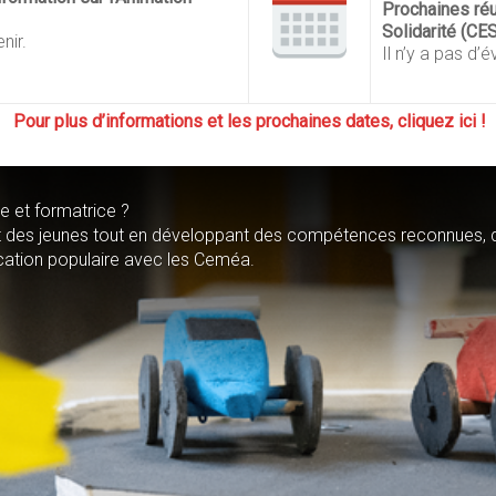
Prochaines réu
Solidarité (CES
nir.
Il n’y a pas d’
Pour plus d’informations et les prochaines dates, cliquez ici !
e et formatrice ?
t des jeunes tout en développant des compétences reconnues, 
cation populaire avec les Ceméa.