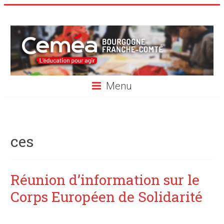
Skip
to
content
Ceméa
de
Bourgogne
Menu
Franche-
Comté
ces
Réunion d’information sur le
Corps Européen de Solidarité